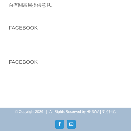
向有關當局提供意見。
FACEBOOK
FACEBOOK
© Copyright
2026 | All Rights Reserved by HKSWA |
支持社協
Facebook
Email